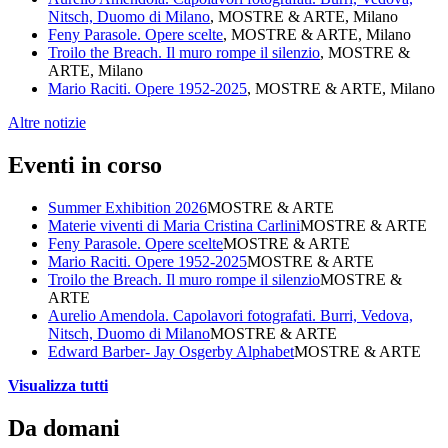
Nitsch, Duomo di Milano
, MOSTRE & ARTE, Milano
Feny Parasole. Opere scelte
, MOSTRE & ARTE, Milano
Troilo the Breach. Il muro rompe il silenzio
, MOSTRE &
ARTE, Milano
Mario Raciti. Opere 1952-2025
, MOSTRE & ARTE, Milano
Altre notizie
Eventi in corso
Summer Exhibition 2026
MOSTRE & ARTE
Materie viventi di Maria Cristina Carlini
MOSTRE & ARTE
Feny Parasole. Opere scelte
MOSTRE & ARTE
Mario Raciti. Opere 1952-2025
MOSTRE & ARTE
Troilo the Breach. Il muro rompe il silenzio
MOSTRE &
ARTE
Aurelio Amendola. Capolavori fotografati. Burri, Vedova,
Nitsch, Duomo di Milano
MOSTRE & ARTE
Edward Barber- Jay Osgerby Alphabet
MOSTRE & ARTE
Visualizza tutti
Da domani