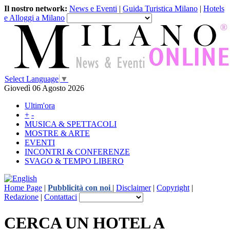
Il nostro network:
News e Eventi
|
Guida Turistica Milano
|
Hotels
e Alloggi a Milano
Select Language
▼
Giovedì 06 Agosto 2026
Ultim'ora
+
-
MUSICA & SPETTACOLI
MOSTRE & ARTE
EVENTI
INCONTRI & CONFERENZE
SVAGO & TEMPO LIBERO
Home Page
|
Pubblicità con noi
|
Disclaimer
|
Copyright
|
Redazione
|
Contattaci
CERCA UN HOTEL A