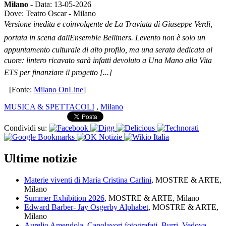
Milano
- Data: 13-05-2026
Dove: Teatro Oscar - Milano
Versione inedita e coinvolgente de La Traviata di Giuseppe Verdi,
portata in scena dallEnsemble Belliners. Levento non è solo un
appuntamento culturale di alto profilo, ma una serata dedicata al
cuore: lintero ricavato sarà infatti devoluto a Una Mano alla Vita
ETS per finanziare il progetto [...]
[Fonte:
Milano OnLine
]
MUSICA & SPETTACOLI
,
Milano
Condividi su:
Ultime notizie
Materie viventi di Maria Cristina Carlini
, MOSTRE & ARTE,
Milano
Summer Exhibition 2026
, MOSTRE & ARTE, Milano
Edward Barber- Jay Osgerby Alphabet
, MOSTRE & ARTE,
Milano
Aurelio Amendola. Capolavori fotografati. Burri, Vedova,