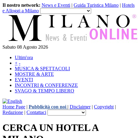
Il nostro network:
News e Eventi
|
Guida Turistica Milano
|
Hotels
e Alloggi a Milano
Sabato 08 Agosto 2026
Ultim'ora
+
-
MUSICA & SPETTACOLI
MOSTRE & ARTE
EVENTI
INCONTRI & CONFERENZE
SVAGO & TEMPO LIBERO
Home Page
|
Pubblicità con noi
|
Disclaimer
|
Copyright
|
Redazione
|
Contattaci
CERCA UN HOTEL A