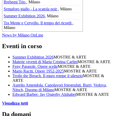
Brebemi Trio
, Milano
Semaforo giallo - La scatola noir
, Milano
Summer Exhibition 2026
, Milano
Tra Mente e Cervello. Il tempo dei ricordi
,
Milano
News by Milano OnLine
Eventi in corso
Summer Exhibition 2026
MOSTRE & ARTE
Materie viventi di Maria Cristina Carlini
MOSTRE & ARTE
Feny Parasole. Opere scelte
MOSTRE & ARTE
Mario Raciti. Opere 1952-2025
MOSTRE & ARTE
Troilo the Breach. Il muro rompe il silenzio
MOSTRE &
ARTE
Aurelio Amendola. Capolavori fotografati. Burri, Vedova,
Nitsch, Duomo di Milano
MOSTRE & ARTE
Edward Barber- Jay Osgerby Alphabet
MOSTRE & ARTE
Visualizza tutti
Da domani