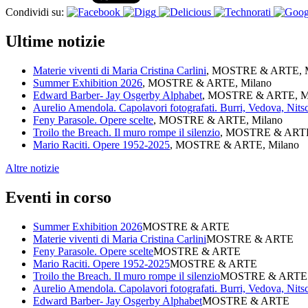
Condividi su:
Ultime notizie
Materie viventi di Maria Cristina Carlini
, MOSTRE & ARTE, M
Summer Exhibition 2026
, MOSTRE & ARTE, Milano
Edward Barber- Jay Osgerby Alphabet
, MOSTRE & ARTE, M
Aurelio Amendola. Capolavori fotografati. Burri, Vedova, Nit
Feny Parasole. Opere scelte
, MOSTRE & ARTE, Milano
Troilo the Breach. Il muro rompe il silenzio
, MOSTRE & ARTE
Mario Raciti. Opere 1952-2025
, MOSTRE & ARTE, Milano
Altre notizie
Eventi in corso
Summer Exhibition 2026
MOSTRE & ARTE
Materie viventi di Maria Cristina Carlini
MOSTRE & ARTE
Feny Parasole. Opere scelte
MOSTRE & ARTE
Mario Raciti. Opere 1952-2025
MOSTRE & ARTE
Troilo the Breach. Il muro rompe il silenzio
MOSTRE & ARTE
Aurelio Amendola. Capolavori fotografati. Burri, Vedova, Nit
Edward Barber- Jay Osgerby Alphabet
MOSTRE & ARTE