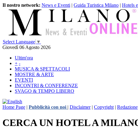
Il nostro network:
News e Eventi
|
Guida Turistica Milano
|
Hotels 
Select Language
▼
Giovedì 06 Agosto 2026
Ultim'ora
+
-
MUSICA & SPETTACOLI
MOSTRE & ARTE
EVENTI
INCONTRI & CONFERENZE
SVAGO & TEMPO LIBERO
Home Page
|
Pubblicità con noi
|
Disclaimer
|
Copyright
|
Redazione
CERCA UN HOTEL A MILAN