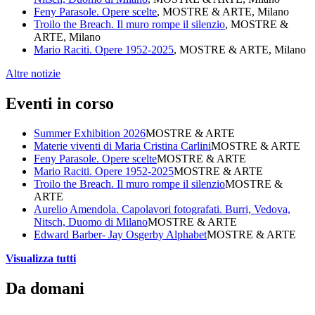
Feny Parasole. Opere scelte
, MOSTRE & ARTE, Milano
Troilo the Breach. Il muro rompe il silenzio
, MOSTRE &
ARTE, Milano
Mario Raciti. Opere 1952-2025
, MOSTRE & ARTE, Milano
Altre notizie
Eventi in corso
Summer Exhibition 2026
MOSTRE & ARTE
Materie viventi di Maria Cristina Carlini
MOSTRE & ARTE
Feny Parasole. Opere scelte
MOSTRE & ARTE
Mario Raciti. Opere 1952-2025
MOSTRE & ARTE
Troilo the Breach. Il muro rompe il silenzio
MOSTRE &
ARTE
Aurelio Amendola. Capolavori fotografati. Burri, Vedova,
Nitsch, Duomo di Milano
MOSTRE & ARTE
Edward Barber- Jay Osgerby Alphabet
MOSTRE & ARTE
Visualizza tutti
Da domani