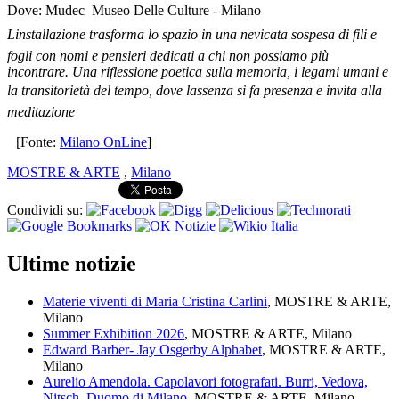
Dove: Mudec  Museo Delle Culture - Milano
Linstallazione trasforma lo spazio in una nevicata sospesa di fili e
fogli con nomi e pensieri dedicati a chi non possiamo più
incontrare. Una riflessione poetica sulla memoria, i legami umani e
la transitorietà del tempo, dove lassenza si fa presenza e invita alla
meditazione
[Fonte:
Milano OnLine
]
MOSTRE & ARTE
,
Milano
Condividi su:
Ultime notizie
Materie viventi di Maria Cristina Carlini
, MOSTRE & ARTE,
Milano
Summer Exhibition 2026
, MOSTRE & ARTE, Milano
Edward Barber- Jay Osgerby Alphabet
, MOSTRE & ARTE,
Milano
Aurelio Amendola. Capolavori fotografati. Burri, Vedova,
Nitsch, Duomo di Milano
, MOSTRE & ARTE, Milano