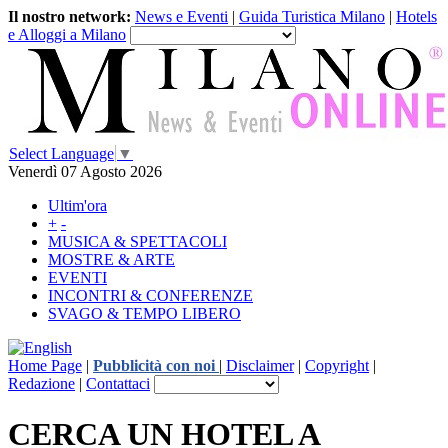
Il nostro network:
News e Eventi
|
Guida Turistica Milano
|
Hotels
e Alloggi a Milano
Select Language
▼
Venerdì 07 Agosto 2026
Ultim'ora
+
-
MUSICA & SPETTACOLI
MOSTRE & ARTE
EVENTI
INCONTRI & CONFERENZE
SVAGO & TEMPO LIBERO
Home Page
|
Pubblicità con noi
|
Disclaimer
|
Copyright
|
Redazione
|
Contattaci
CERCA UN HOTEL A