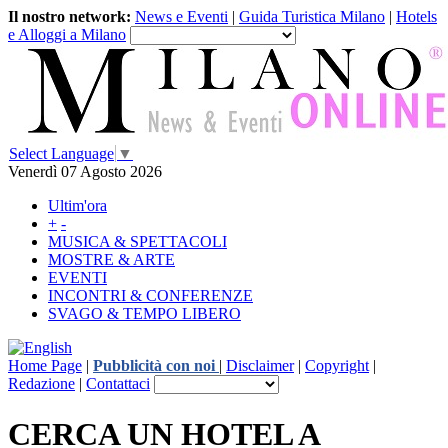
Il nostro network:
News e Eventi
|
Guida Turistica Milano
|
Hotels
e Alloggi a Milano
Select Language
▼
Venerdì 07 Agosto 2026
Ultim'ora
+
-
MUSICA & SPETTACOLI
MOSTRE & ARTE
EVENTI
INCONTRI & CONFERENZE
SVAGO & TEMPO LIBERO
Home Page
|
Pubblicità con noi
|
Disclaimer
|
Copyright
|
Redazione
|
Contattaci
CERCA UN HOTEL A