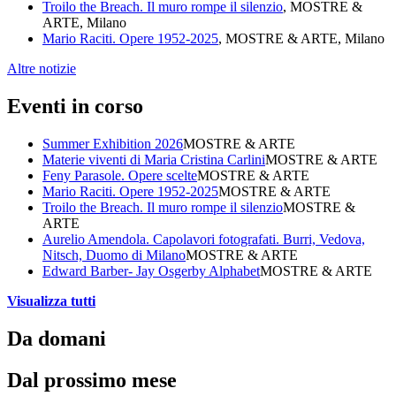
Troilo the Breach. Il muro rompe il silenzio
, MOSTRE &
ARTE, Milano
Mario Raciti. Opere 1952-2025
, MOSTRE & ARTE, Milano
Altre notizie
Eventi in corso
Summer Exhibition 2026
MOSTRE & ARTE
Materie viventi di Maria Cristina Carlini
MOSTRE & ARTE
Feny Parasole. Opere scelte
MOSTRE & ARTE
Mario Raciti. Opere 1952-2025
MOSTRE & ARTE
Troilo the Breach. Il muro rompe il silenzio
MOSTRE &
ARTE
Aurelio Amendola. Capolavori fotografati. Burri, Vedova,
Nitsch, Duomo di Milano
MOSTRE & ARTE
Edward Barber- Jay Osgerby Alphabet
MOSTRE & ARTE
Visualizza tutti
Da domani
Dal prossimo mese