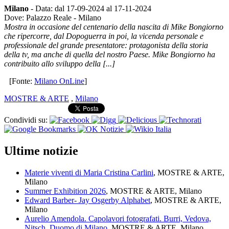
Milano
- Data: dal 17-09-2024 al 17-11-2024
Dove: Palazzo Reale - Milano
Mostra in occasione del centenario della nascita di Mike Bongiorno
che ripercorre, dal Dopoguerra in poi, la vicenda personale e
professionale del grande presentatore: protagonista della storia
della tv, ma anche di quella del nostro Paese. Mike Bongiorno ha
contribuito allo sviluppo della [...]
[Fonte:
Milano OnLine
]
MOSTRE & ARTE
,
Milano
Condividi su:
Ultime notizie
Materie viventi di Maria Cristina Carlini
, MOSTRE & ARTE,
Milano
Summer Exhibition 2026
, MOSTRE & ARTE, Milano
Edward Barber- Jay Osgerby Alphabet
, MOSTRE & ARTE,
Milano
Aurelio Amendola. Capolavori fotografati. Burri, Vedova,
Nitsch, Duomo di Milano
, MOSTRE & ARTE, Milano