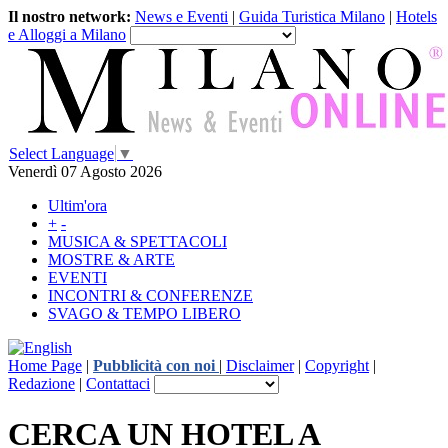
Il nostro network:
News e Eventi
|
Guida Turistica Milano
|
Hotels
e Alloggi a Milano
Select Language
▼
Venerdì 07 Agosto 2026
Ultim'ora
+
-
MUSICA & SPETTACOLI
MOSTRE & ARTE
EVENTI
INCONTRI & CONFERENZE
SVAGO & TEMPO LIBERO
Home Page
|
Pubblicità con noi
|
Disclaimer
|
Copyright
|
Redazione
|
Contattaci
CERCA UN HOTEL A