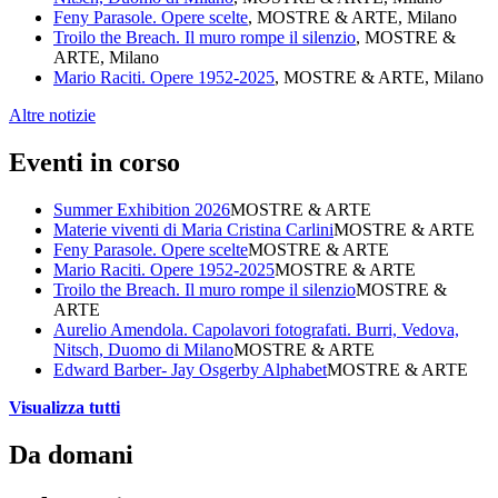
Feny Parasole. Opere scelte
, MOSTRE & ARTE, Milano
Troilo the Breach. Il muro rompe il silenzio
, MOSTRE &
ARTE, Milano
Mario Raciti. Opere 1952-2025
, MOSTRE & ARTE, Milano
Altre notizie
Eventi in corso
Summer Exhibition 2026
MOSTRE & ARTE
Materie viventi di Maria Cristina Carlini
MOSTRE & ARTE
Feny Parasole. Opere scelte
MOSTRE & ARTE
Mario Raciti. Opere 1952-2025
MOSTRE & ARTE
Troilo the Breach. Il muro rompe il silenzio
MOSTRE &
ARTE
Aurelio Amendola. Capolavori fotografati. Burri, Vedova,
Nitsch, Duomo di Milano
MOSTRE & ARTE
Edward Barber- Jay Osgerby Alphabet
MOSTRE & ARTE
Visualizza tutti
Da domani