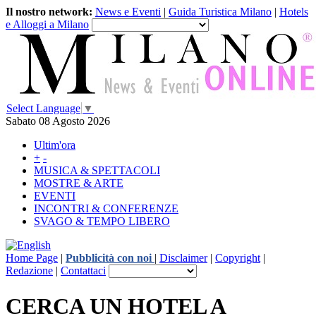
Il nostro network:
News e Eventi
|
Guida Turistica Milano
|
Hotels
e Alloggi a Milano
Select Language
▼
Sabato 08 Agosto 2026
Ultim'ora
+
-
MUSICA & SPETTACOLI
MOSTRE & ARTE
EVENTI
INCONTRI & CONFERENZE
SVAGO & TEMPO LIBERO
Home Page
|
Pubblicità con noi
|
Disclaimer
|
Copyright
|
Redazione
|
Contattaci
CERCA UN HOTEL A