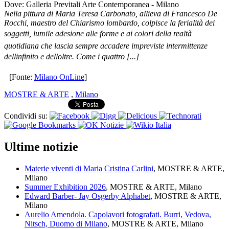
Dove: Galleria Previtali Arte Contemporanea - Milano
Nella pittura di Maria Teresa Carbonato, allieva di Francesco De
Rocchi, maestro del Chiarismo lombardo, colpisce la ferialità dei
soggetti, lumile adesione alle forme e ai colori della realtà
quotidiana che lascia sempre accadere impreviste intermittenze
dellinfinito e delloltre. Come i quattro [...]
[Fonte:
Milano OnLine
]
MOSTRE & ARTE
,
Milano
Condividi su:
Ultime notizie
Materie viventi di Maria Cristina Carlini
, MOSTRE & ARTE,
Milano
Summer Exhibition 2026
, MOSTRE & ARTE, Milano
Edward Barber- Jay Osgerby Alphabet
, MOSTRE & ARTE,
Milano
Aurelio Amendola. Capolavori fotografati. Burri, Vedova,
Nitsch, Duomo di Milano
, MOSTRE & ARTE, Milano