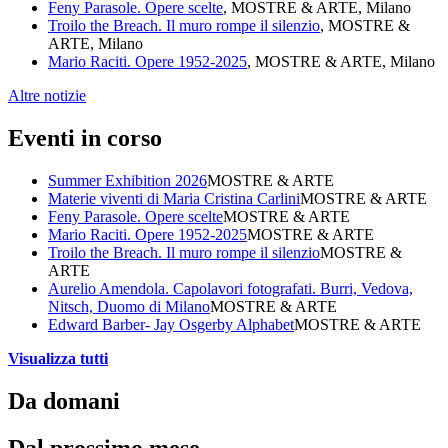
Feny Parasole. Opere scelte
, MOSTRE & ARTE, Milano
Troilo the Breach. Il muro rompe il silenzio
, MOSTRE &
ARTE, Milano
Mario Raciti. Opere 1952-2025
, MOSTRE & ARTE, Milano
Altre notizie
Eventi in corso
Summer Exhibition 2026
MOSTRE & ARTE
Materie viventi di Maria Cristina Carlini
MOSTRE & ARTE
Feny Parasole. Opere scelte
MOSTRE & ARTE
Mario Raciti. Opere 1952-2025
MOSTRE & ARTE
Troilo the Breach. Il muro rompe il silenzio
MOSTRE &
ARTE
Aurelio Amendola. Capolavori fotografati. Burri, Vedova,
Nitsch, Duomo di Milano
MOSTRE & ARTE
Edward Barber- Jay Osgerby Alphabet
MOSTRE & ARTE
Visualizza tutti
Da domani
Dal prossimo mese