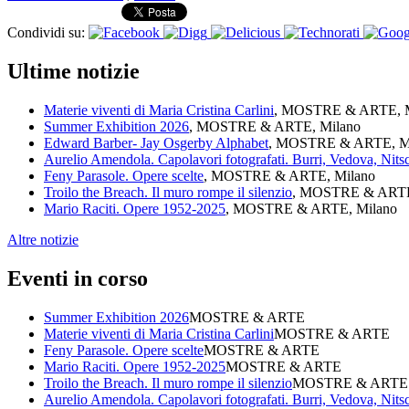
Condividi su:
Ultime notizie
Materie viventi di Maria Cristina Carlini
, MOSTRE & ARTE, M
Summer Exhibition 2026
, MOSTRE & ARTE, Milano
Edward Barber- Jay Osgerby Alphabet
, MOSTRE & ARTE, M
Aurelio Amendola. Capolavori fotografati. Burri, Vedova, Nit
Feny Parasole. Opere scelte
, MOSTRE & ARTE, Milano
Troilo the Breach. Il muro rompe il silenzio
, MOSTRE & ARTE
Mario Raciti. Opere 1952-2025
, MOSTRE & ARTE, Milano
Altre notizie
Eventi in corso
Summer Exhibition 2026
MOSTRE & ARTE
Materie viventi di Maria Cristina Carlini
MOSTRE & ARTE
Feny Parasole. Opere scelte
MOSTRE & ARTE
Mario Raciti. Opere 1952-2025
MOSTRE & ARTE
Troilo the Breach. Il muro rompe il silenzio
MOSTRE & ARTE
Aurelio Amendola. Capolavori fotografati. Burri, Vedova, Nit