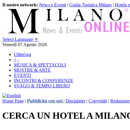
Il nostro network:
News e Eventi
|
Guida Turistica Milano
|
Hotels 
Select Language
▼
Venerdì 07 Agosto 2026
Ultim'ora
+
-
MUSICA & SPETTACOLI
MOSTRE & ARTE
EVENTI
INCONTRI & CONFERENZE
SVAGO & TEMPO LIBERO
Home Page
|
Pubblicità con noi
|
Disclaimer
|
Copyright
|
Redazione
CERCA UN HOTEL A MILAN