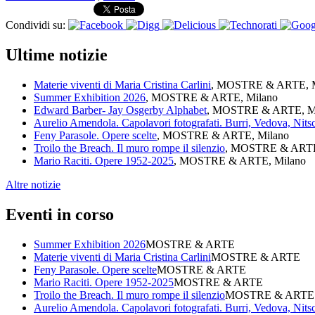
Condividi su:
Ultime notizie
Materie viventi di Maria Cristina Carlini
, MOSTRE & ARTE, M
Summer Exhibition 2026
, MOSTRE & ARTE, Milano
Edward Barber- Jay Osgerby Alphabet
, MOSTRE & ARTE, M
Aurelio Amendola. Capolavori fotografati. Burri, Vedova, Nit
Feny Parasole. Opere scelte
, MOSTRE & ARTE, Milano
Troilo the Breach. Il muro rompe il silenzio
, MOSTRE & ARTE
Mario Raciti. Opere 1952-2025
, MOSTRE & ARTE, Milano
Altre notizie
Eventi in corso
Summer Exhibition 2026
MOSTRE & ARTE
Materie viventi di Maria Cristina Carlini
MOSTRE & ARTE
Feny Parasole. Opere scelte
MOSTRE & ARTE
Mario Raciti. Opere 1952-2025
MOSTRE & ARTE
Troilo the Breach. Il muro rompe il silenzio
MOSTRE & ARTE
Aurelio Amendola. Capolavori fotografati. Burri, Vedova, Nit