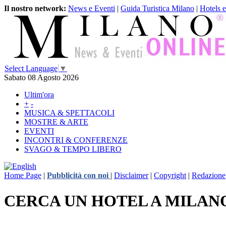
Il nostro network:
News e Eventi
|
Guida Turistica Milano
|
Hotels 
Select Language
▼
Sabato 08 Agosto 2026
Ultim'ora
+
-
MUSICA & SPETTACOLI
MOSTRE & ARTE
EVENTI
INCONTRI & CONFERENZE
SVAGO & TEMPO LIBERO
Home Page
|
Pubblicità con noi
|
Disclaimer
|
Copyright
|
Redazione
CERCA UN HOTEL A MILAN