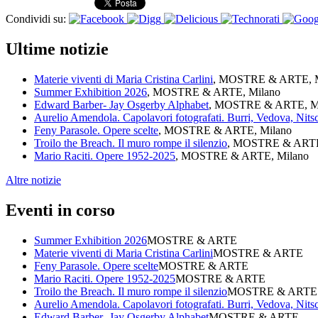
Condividi su:
Ultime notizie
Materie viventi di Maria Cristina Carlini
, MOSTRE & ARTE, M
Summer Exhibition 2026
, MOSTRE & ARTE, Milano
Edward Barber- Jay Osgerby Alphabet
, MOSTRE & ARTE, M
Aurelio Amendola. Capolavori fotografati. Burri, Vedova, Nit
Feny Parasole. Opere scelte
, MOSTRE & ARTE, Milano
Troilo the Breach. Il muro rompe il silenzio
, MOSTRE & ARTE
Mario Raciti. Opere 1952-2025
, MOSTRE & ARTE, Milano
Altre notizie
Eventi in corso
Summer Exhibition 2026
MOSTRE & ARTE
Materie viventi di Maria Cristina Carlini
MOSTRE & ARTE
Feny Parasole. Opere scelte
MOSTRE & ARTE
Mario Raciti. Opere 1952-2025
MOSTRE & ARTE
Troilo the Breach. Il muro rompe il silenzio
MOSTRE & ARTE
Aurelio Amendola. Capolavori fotografati. Burri, Vedova, Nit
Edward Barber- Jay Osgerby Alphabet
MOSTRE & ARTE