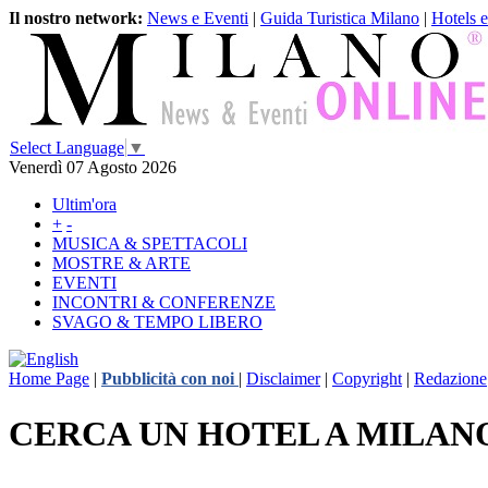
Il nostro network:
News e Eventi
|
Guida Turistica Milano
|
Hotels 
Select Language
▼
Venerdì 07 Agosto 2026
Ultim'ora
+
-
MUSICA & SPETTACOLI
MOSTRE & ARTE
EVENTI
INCONTRI & CONFERENZE
SVAGO & TEMPO LIBERO
Home Page
|
Pubblicità con noi
|
Disclaimer
|
Copyright
|
Redazione
CERCA UN HOTEL A MILAN