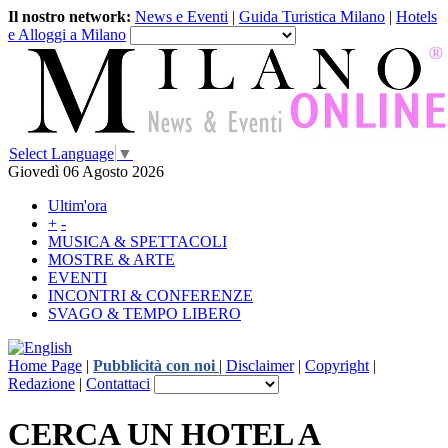
Il nostro network:
News e Eventi
|
Guida Turistica Milano
|
Hotels
e Alloggi a Milano
Select Language
▼
Giovedì 06 Agosto 2026
Ultim'ora
+
-
MUSICA & SPETTACOLI
MOSTRE & ARTE
EVENTI
INCONTRI & CONFERENZE
SVAGO & TEMPO LIBERO
Home Page
|
Pubblicità con noi
|
Disclaimer
|
Copyright
|
Redazione
|
Contattaci
CERCA UN HOTEL A