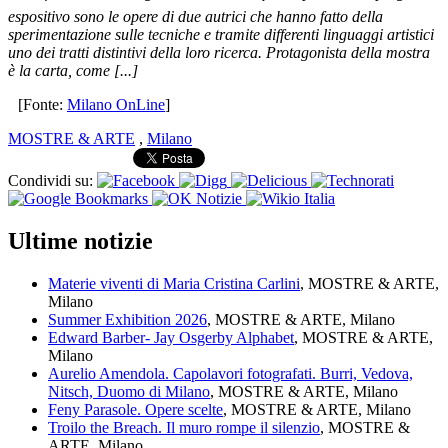
espositivo sono le opere di due autrici che hanno fatto della
sperimentazione sulle tecniche e tramite differenti linguaggi artistici
uno dei tratti distintivi della loro ricerca. Protagonista della mostra
è la carta, come [...]
[Fonte:
Milano OnLine
]
MOSTRE & ARTE
,
Milano
Condividi su:
Ultime notizie
Materie viventi di Maria Cristina Carlini
, MOSTRE & ARTE,
Milano
Summer Exhibition 2026
, MOSTRE & ARTE, Milano
Edward Barber- Jay Osgerby Alphabet
, MOSTRE & ARTE,
Milano
Aurelio Amendola. Capolavori fotografati. Burri, Vedova,
Nitsch, Duomo di Milano
, MOSTRE & ARTE, Milano
Feny Parasole. Opere scelte
, MOSTRE & ARTE, Milano
Troilo the Breach. Il muro rompe il silenzio
, MOSTRE &
ARTE, Milano