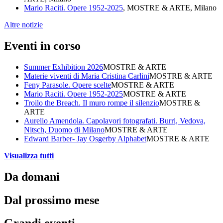
Mario Raciti. Opere 1952-2025
, MOSTRE & ARTE, Milano
Altre notizie
Eventi in corso
Summer Exhibition 2026
MOSTRE & ARTE
Materie viventi di Maria Cristina Carlini
MOSTRE & ARTE
Feny Parasole. Opere scelte
MOSTRE & ARTE
Mario Raciti. Opere 1952-2025
MOSTRE & ARTE
Troilo the Breach. Il muro rompe il silenzio
MOSTRE &
ARTE
Aurelio Amendola. Capolavori fotografati. Burri, Vedova,
Nitsch, Duomo di Milano
MOSTRE & ARTE
Edward Barber- Jay Osgerby Alphabet
MOSTRE & ARTE
Visualizza tutti
Da domani
Dal prossimo mese