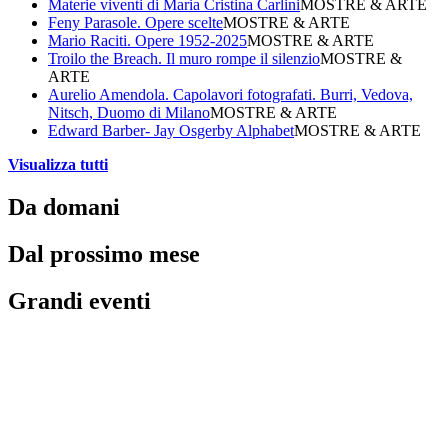
Materie viventi di Maria Cristina Carlini
MOSTRE & ARTE
Feny Parasole. Opere scelte
MOSTRE & ARTE
Mario Raciti. Opere 1952-2025
MOSTRE & ARTE
Troilo the Breach. Il muro rompe il silenzio
MOSTRE &
ARTE
Aurelio Amendola. Capolavori fotografati. Burri, Vedova,
Nitsch, Duomo di Milano
MOSTRE & ARTE
Edward Barber- Jay Osgerby Alphabet
MOSTRE & ARTE
Visualizza tutti
Da domani
Dal prossimo mese
Grandi eventi