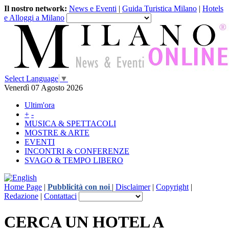
Il nostro network:
News e Eventi
|
Guida Turistica Milano
|
Hotels
e Alloggi a Milano
Select Language
▼
Venerdì 07 Agosto 2026
Ultim'ora
+
-
MUSICA & SPETTACOLI
MOSTRE & ARTE
EVENTI
INCONTRI & CONFERENZE
SVAGO & TEMPO LIBERO
Home Page
|
Pubblicità con noi
|
Disclaimer
|
Copyright
|
Redazione
|
Contattaci
CERCA UN HOTEL A